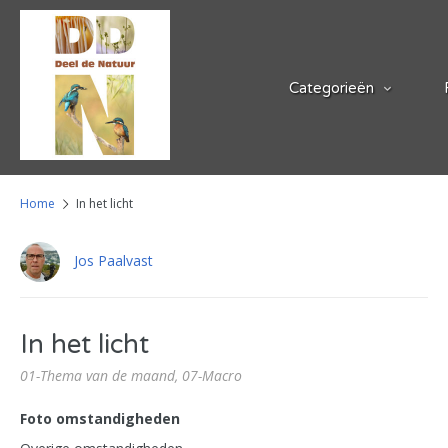
Categorieën
Home
In het licht
Jos Paalvast
In het licht
01-Thema van de maand,
07-Macro
Foto omstandigheden