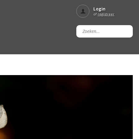
Login
of
registreer