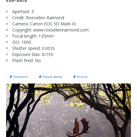
EXIF-data
Aperture: 5
Credit: Roeselien Raimond
Camera: Canon EOS 5D Mark III
Copyright: www.roeselienraimond.com
Focal length: 135mm
ISO: 1000
Shutter speed: 0.002s
Exposure bias: 0/1EV
Flash fired: No
Damhert
Dama dama
bronst