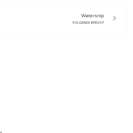
Watersnip
VOLGENDE BERICHT
n