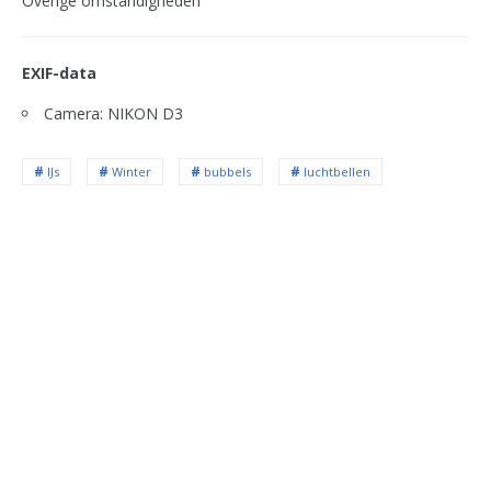
Overige omstandigheden
EXIF-data
Camera: NIKON D3
IJs
Winter
bubbels
luchtbellen