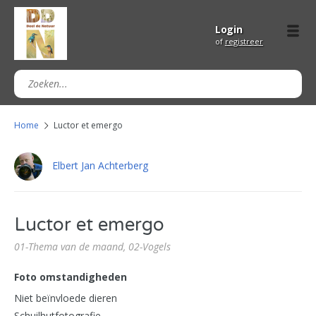
Login
of
registreer
Home
Luctor et emergo
Elbert Jan Achterberg
Luctor et emergo
01-Thema van de maand,
02-Vogels
Foto omstandigheden
Niet beïnvloede dieren
Schuilhutfotografie