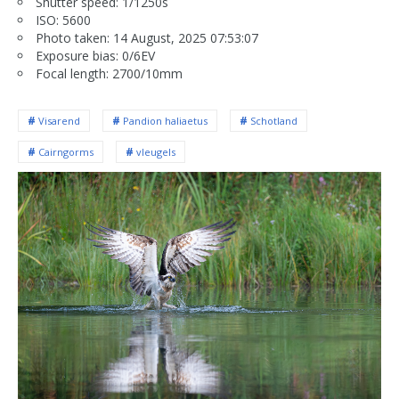
Shutter speed: 1/1250s
ISO: 5600
Photo taken: 14 August, 2025 07:53:07
Exposure bias: 0/6EV
Focal length: 2700/10mm
Visarend
Pandion haliaetus
Schotland
Cairngorms
vleugels