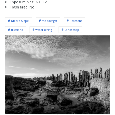
Exposure bias: 3/10EV
Flash fired: No
Nieske SIepel
moddergat
Peassens
friesland
waterkering
Landschap