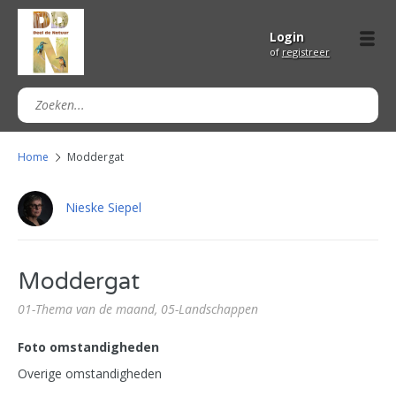
Login
of
registreer
Home
Moddergat
Nieske Siepel
Moddergat
01-Thema van de maand,
05-Landschappen
Foto omstandigheden
Overige omstandigheden