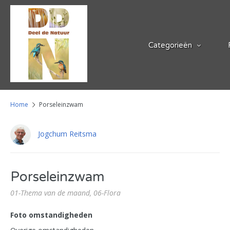
Categorieën
Home
Porseleinzwam
Jogchum Reitsma
Porseleinzwam
01-Thema van de maand,
06-Flora
Foto omstandigheden