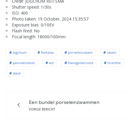
Credit: JOGCHUM REITSMA
Shutter speed: 1/30s
ISO: 400
Photo taken: 19 October, 2024 15:35:57
Exposure bias: 0/10EV
Flash fired: No
Focal length: 18000/100mm
Jogchum
Reitsma
porseleinzwam
zwam
panndenstoel
wit
Dwingelderveld
Drenthe
stack
Een bundel porseleinzwammen
VORIGE BERICHT