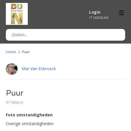
Login
of
registreer
Home
Puur
Mar Van Esbroeck
Puur
07-Macro
Foto omstandigheden
Overige omstandigheden