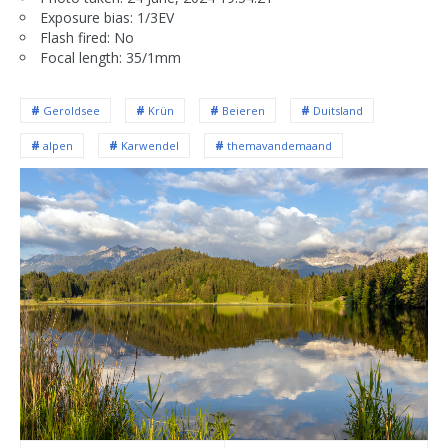
Exposure bias: 1/3EV
Flash fired: No
Focal length: 35/1mm
Geroldsee
Krün
Beieren
Duitsland
alpen
Karwendel
themavandemaand