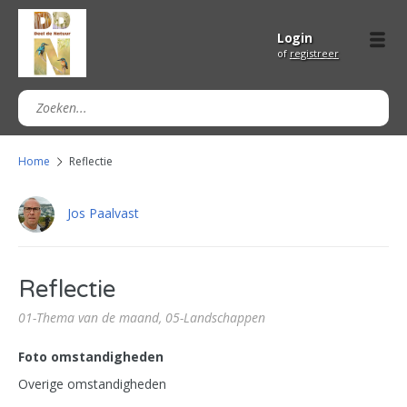
Login
of
registreer
Home
Reflectie
Jos Paalvast
Reflectie
01-Thema van de maand,
05-Landschappen
Foto omstandigheden
Overige omstandigheden