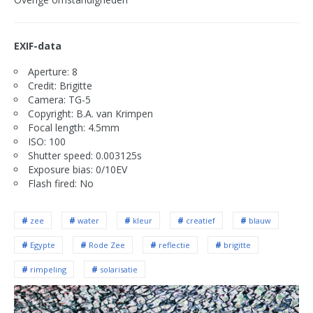
EXIF-data
Aperture: 8
Credit: Brigitte
Camera: TG-5
Copyright: B.A. van Krimpen
Focal length: 4.5mm
ISO: 100
Shutter speed: 0.003125s
Exposure bias: 0/10EV
Flash fired: No
zee
water
kleur
creatief
blauw
Egypte
Rode Zee
reflectie
brigitte
rimpeling
solarisatie