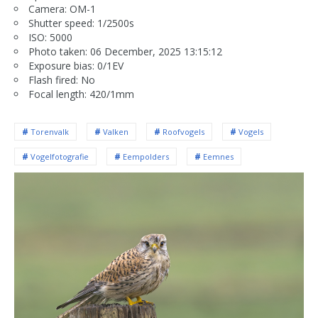
Camera: OM-1
Shutter speed: 1/2500s
ISO: 5000
Photo taken: 06 December, 2025 13:15:12
Exposure bias: 0/1EV
Flash fired: No
Focal length: 420/1mm
Torenvalk
Valken
Roofvogels
Vogels
Vogelfotografie
Eempolders
Eemnes