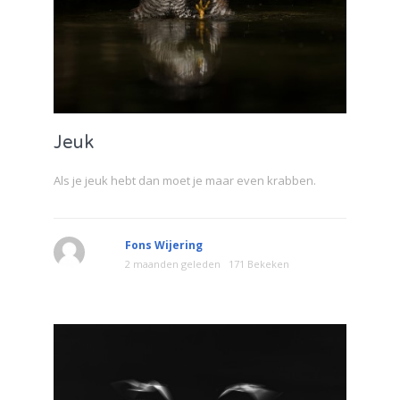
Jeuk
Als je jeuk hebt dan moet je maar even krabben.
Fons Wijering
2 maanden geleden
171 Bekeken