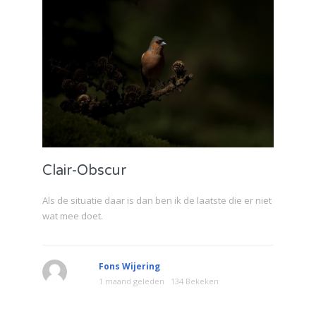
Clair-Obscur
Als de situatie daar is dan ben ik de laatste die er niet
wat mee doet.
Fons Wijering
1 maand geleden
134 Bekeken