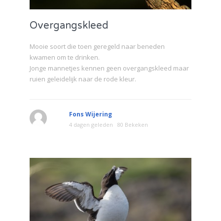
Overgangskleed
Mooie soort die toen geregeld naar beneden
kwamen om te drinken.
Jonge mannetjes kennen geen overgangskleed maar
ruien geleidelijk naar de rode kleur.
Fons Wijering
4 dagen geleden
80 Bekeken