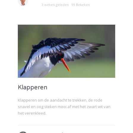
3 weken geleden
99 Bekeken
Klapperen
Klapperen om de aandacht te trekken, de rode
snavel en oog steken mooi af met het zwart wit van
het verenkleed.