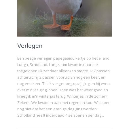
Verlegen
Een beetje verlegen papegaaiduikertje op het eiland
Lunga, Schotland. Langzaam kwam ie naar me
toegelopen (ik zat daar alleen) en stopte. Ik 2 passen
achteruit, hij 2 passen vooruit. En nog een keer, en
nog een keer. Tot ik ver genoeg opzij ging en hij even
over m'n jas ging lopen. Toen was het weer goed en
kreeg ik m'n winterjas terug. Winterjas in de zomer?
Zekers. We kwamen aan met regen en kou. Wist toen
nog niet dat het een aardige dag ging worden.
Schotland heeft inderdaad 4 seizoenen per dag...