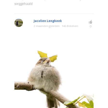
weggehaald
Jacolien Lengkeek
2 maanden geleden
146 Bekeken
0