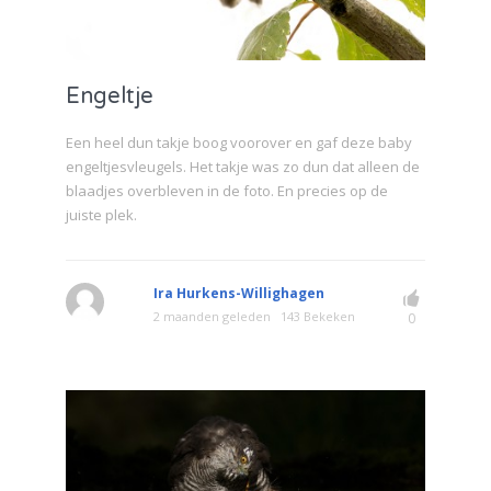
Engeltje
Een heel dun takje boog voorover en gaf deze baby
engeltjesvleugels. Het takje was zo dun dat alleen de
blaadjes overbleven in de foto. En precies op de
juiste plek.
Ira Hurkens-Willighagen
2 maanden geleden
143 Bekeken
0