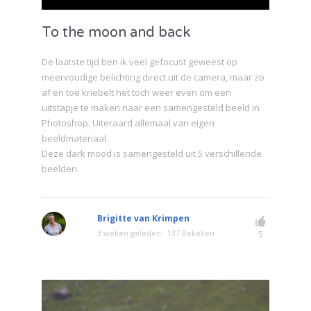
To the moon and back
De laatste tijd ben ik veel gefocust geweest op
meervoudige belichting direct uit de camera, maar zo
af en toe kriebelt het toch weer even om een
uitstapje te maken naar een samengesteld beeld in
Photoshop. Uiteraard allemaal van eigen
beeldmateriaal.
Deze dark mood is samengesteld uit 5 verschillende
beelden.
Brigitte van Krimpen
3 weken geleden
137 Bekeken
5