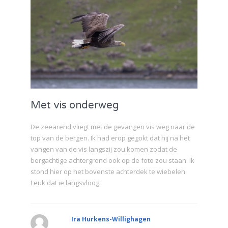
Met vis onderweg
De zeearend vliegt met de gevangen vis weg naar de
top van de bergen. Ik had erop gegokt dat hij na het
vangen van de vis langszij zou komen zodat de
bergachtige achtergrond ook op de foto zou staan. Ik
stond hier op het bovenste achterdek te wiebelen.
Leuk dat ie langsvloog.
Ira Hurkens-Willighagen