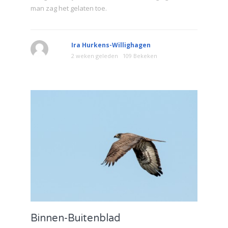
man zag het gelaten toe.
Ira Hurkens-Willighagen
2 weken geleden
109 Bekeken
Binnen-Buitenblad