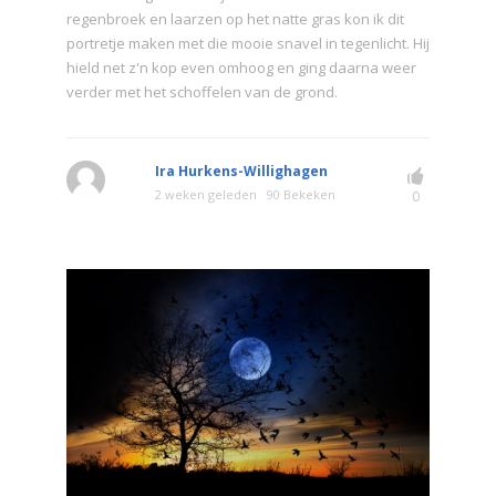
regenbroek en laarzen op het natte gras kon ik dit
portretje maken met die mooie snavel in tegenlicht. Hij
hield net z'n kop even omhoog en ging daarna weer
verder met het schoffelen van de grond.
Ira Hurkens-Willighagen
2 weken geleden
90 Bekeken
0