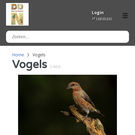
Login
of
registreer
Home
Vogels
Vogels
1469