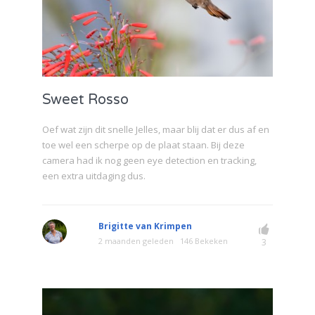
Sweet Rosso
Oef wat zijn dit snelle Jelles, maar blij dat er dus af en
toe wel een scherpe op de plaat staan. Bij deze
camera had ik nog geen eye detection en tracking,
een extra uitdaging dus.
Brigitte van Krimpen
2 maanden geleden
146 Bekeken
3