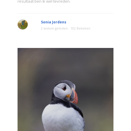
resultaat ben ik wel tevreden.
Sonia Jordens
2 weken geleden
102 Bekeken