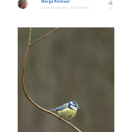
Marga Ronhaar
4 weken geleden
87 Bekeken
0