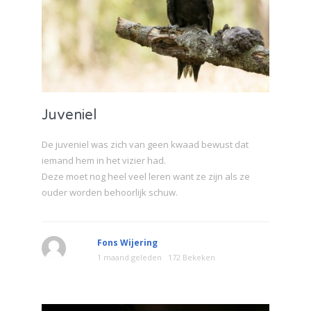
Juveniel
De juveniel was zich van geen kwaad bewust dat
iemand hem in het vizier had.
Deze moet nog heel veel leren want ze zijn als ze
ouder worden behoorlijk schuw.
Fons Wijering
1 maand geleden
172 Bekeken