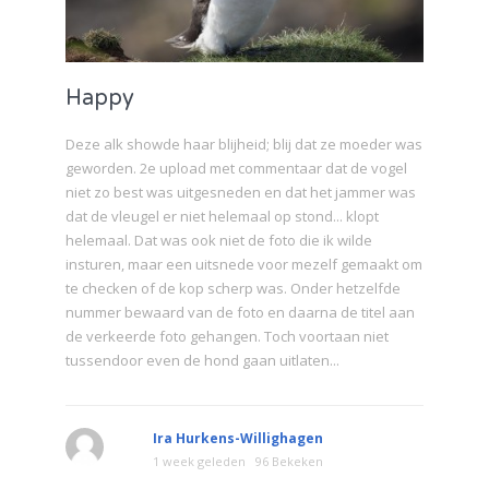
Happy
Deze alk showde haar blijheid; blij dat ze moeder was
geworden. 2e upload met commentaar dat de vogel
niet zo best was uitgesneden en dat het jammer was
dat de vleugel er niet helemaal op stond... klopt
helemaal. Dat was ook niet de foto die ik wilde
insturen, maar een uitsnede voor mezelf gemaakt om
te checken of de kop scherp was. Onder hetzelfde
nummer bewaard van de foto en daarna de titel aan
de verkeerde foto gehangen. Toch voortaan niet
tussendoor even de hond gaan uitlaten...
Ira Hurkens-Willighagen
1 week geleden
96 Bekeken