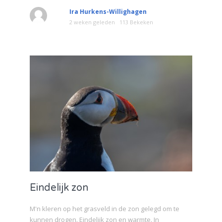
Ira Hurkens-Willighagen
2 weken geleden
113 Bekeken
Eindelijk zon
M'n kleren op het grasveld in de zon gelegd om te
kunnen drogen. Eindelijk zon en warmte. In