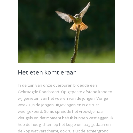
Het eten komt eraan
In de tuin van onze overburen broedde een
Gekraagde Roodstaart. Op gepaste afstand konden
wij genieten van het voeren van de jongen. Vorige
week zijn de jongen uitgevlogen en is de rust
weergekeerd. Soms spreidde het vrouwtje haar
vleugels en dat moment heb ik kunnen vastleggen. Ik
heb de hooglichten op het kopje omlaag gedaan en
de kop wat verscherpt, ook ruis uit de achtergrond