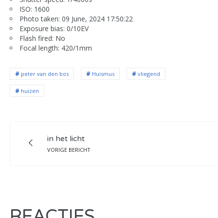
ISO: 1600
Photo taken: 09 June, 2024 17:50:22
Exposure bias: 0/10EV
Flash fired: No
Focal length: 420/1mm
peter van den bos
Huismus
vliegend
huizen
in het licht
VORIGE BERICHT
REACTIES