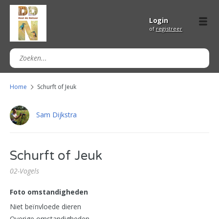
Login
of
registreer
Home
Schurft of Jeuk
Sam Dijkstra
Schurft of Jeuk
02-Vogels
Foto omstandigheden
Niet beïnvloede dieren
Overige omstandigheden