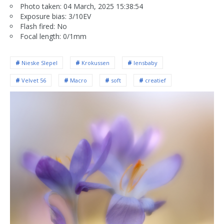
Photo taken: 04 March, 2025 15:38:54
Exposure bias: 3/10EV
Flash fired: No
Focal length: 0/1mm
Nieske SIepel
Krokussen
lensbaby
Velvet 56
Macro
soft
creatief