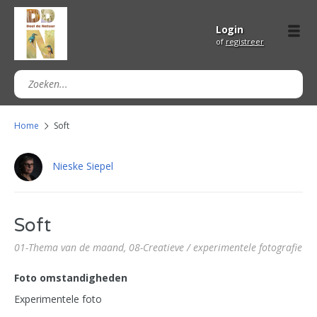
Login
of
registreer
Home
Soft
Nieske Siepel
Soft
01-Thema van de maand,
08-Creatieve / experimentele fotografie
Foto omstandigheden
Experimentele foto