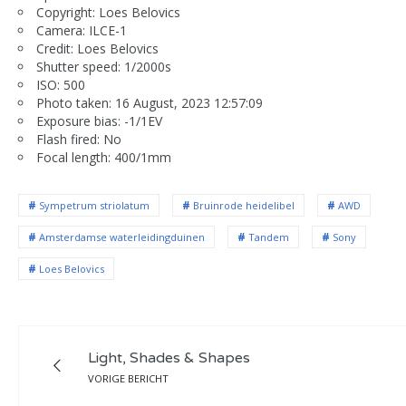
Copyright: Loes Belovics
Camera: ILCE-1
Credit: Loes Belovics
Shutter speed: 1/2000s
ISO: 500
Photo taken: 16 August, 2023 12:57:09
Exposure bias: -1/1EV
Flash fired: No
Focal length: 400/1mm
Sympetrum striolatum
Bruinrode heidelibel
AWD
Amsterdamse waterleidingduinen
Tandem
Sony
Loes Belovics
Light, Shades & Shapes
VORIGE BERICHT