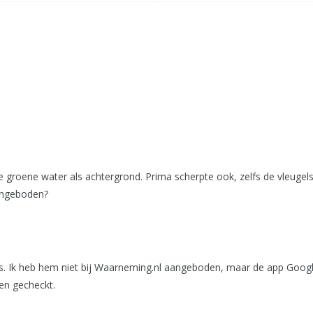
roene water als achtergrond. Prima scherpte ook, zelfs de vleugels 
angeboden?
s. Ik heb hem niet bij Waarneming.nl aangeboden, maar de app Google l
en gecheckt.