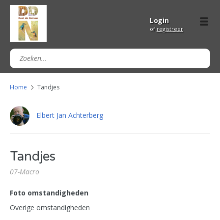
Login
of
registreer
Home
Tandjes
Elbert Jan Achterberg
Tandjes
07-Macro
Foto omstandigheden
Overige omstandigheden