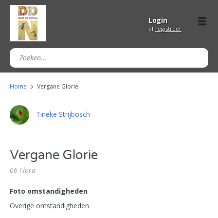
Login
of
registreer
Home
Vergane Glorie
Tineke Strijbosch
Vergane Glorie
06-Flora
Foto omstandigheden
Overige omstandigheden