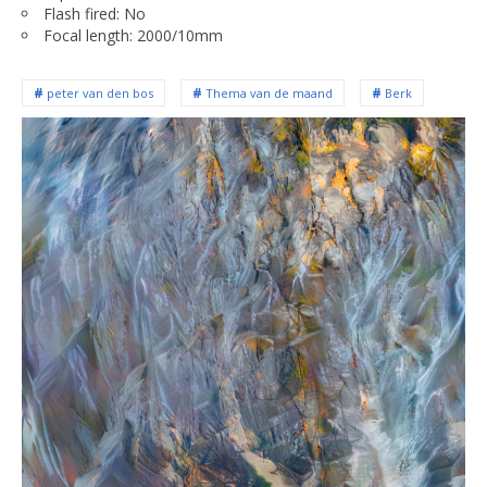
Flash fired: No
Focal length: 2000/10mm
peter van den bos
Thema van de maand
Berk