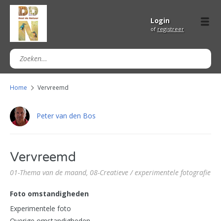
Login
of
registreer
Home
Vervreemd
Peter van den Bos
Vervreemd
01-Thema van de maand,
08-Creatieve / experimentele fotografie
Foto omstandigheden
Experimentele foto
Overige omstandigheden