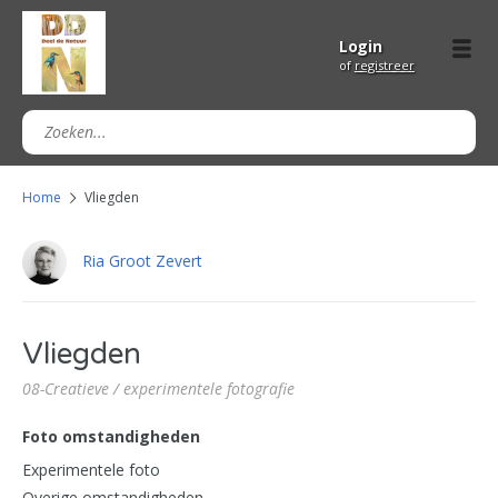
Login
of
registreer
Home
Vliegden
Ria Groot Zevert
Vliegden
08-Creatieve / experimentele fotografie
Foto omstandigheden
Experimentele foto
Overige omstandigheden