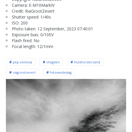
Camera: E-M10MarkIV
Credit: RiaGrootZevert
Shutter speed: 1/40s
ISO: 200
Photo taken: 12 September, 2023 07:40:01
Exposure bias: 0/10EV
Flash fired: No
Focal length: 12/1mm
pep ventosa
vliegden
Hulshorsterzand
riagrootzevert
fotovandedag