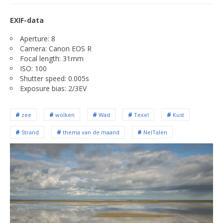
EXIF-data
Aperture: 8
Camera: Canon EOS R
Focal length: 31mm
ISO: 100
Shutter speed: 0.005s
Exposure bias: 2/3EV
zee
wolken
Wad
Texel
Kust
Strand
thema van de maand
NelTalen