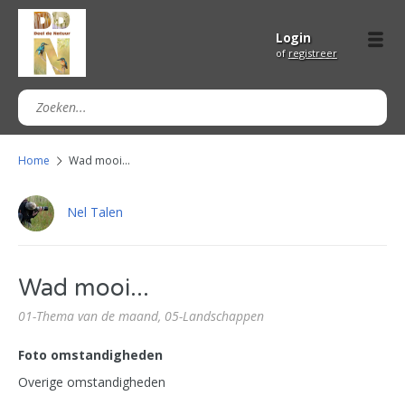
Login
of
registreer
Home
Wad mooi...
Nel Talen
Wad mooi...
01-Thema van de maand,
05-Landschappen
Foto omstandigheden
Overige omstandigheden