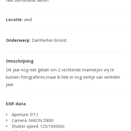
Niet beïnvloede dieren
Locatie:
awd
Onderwerp:
Damherten bronst
Omschrijving
Dit jaar nog niet gelukt om 2 vechtende mannetjes vrij te
kunnen fotograferen,maar ik heb er nog eentje van verleden
jaar.
EXIF-data
Aperture: f/7.1
Camera: NIKON D800
Shutter speed: 125/100000s