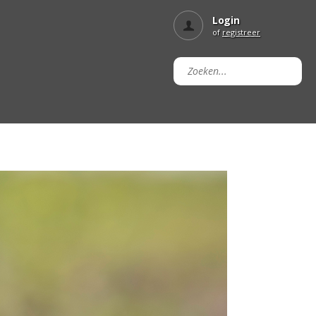
Login
of
registreer