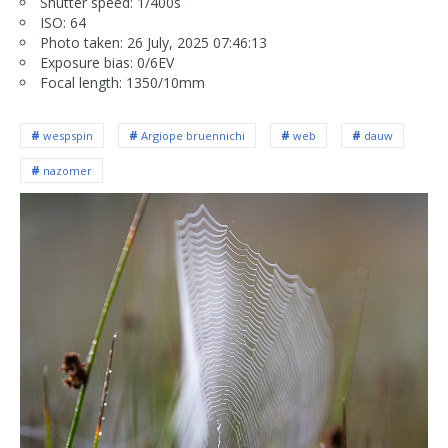
Shutter speed: 1/400s
ISO: 64
Photo taken: 26 July, 2025 07:46:13
Exposure bias: 0/6EV
Focal length: 1350/10mm
wespspin
Argiope bruennichi
web
dauw
nazomer