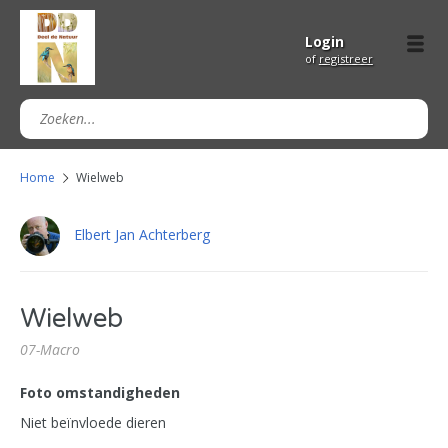
Login
of
registreer
Home
Wielweb
Elbert Jan Achterberg
Wielweb
07-Macro
Foto omstandigheden
Niet beïnvloede dieren