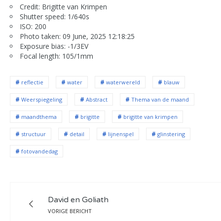
Credit: Brigitte van Krimpen
Shutter speed: 1/640s
ISO: 200
Photo taken: 09 June, 2025 12:18:25
Exposure bias: -1/3EV
Focal length: 105/1mm
reflectie
water
waterwereld
blauw
Weerspiegeling
Abstract
Thema van de maand
maandthema
brigitte
brigitte van krimpen
structuur
detail
lijnenspel
glinstering
fotovandedag
David en Goliath
VORIGE BERICHT