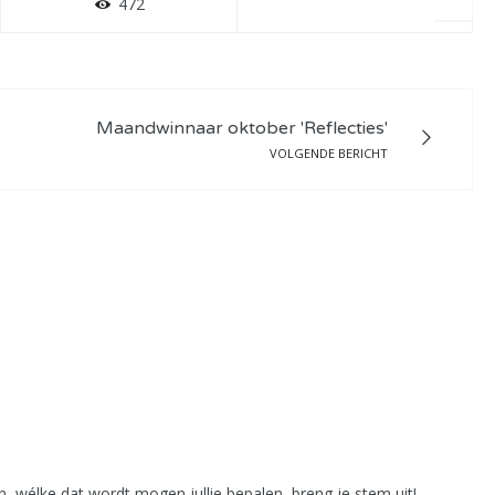
472
Maandwinnaar oktober 'Reflecties'
VOLGENDE BERICHT
 wélke dat wordt mogen jullie bepalen, breng je stem uit!