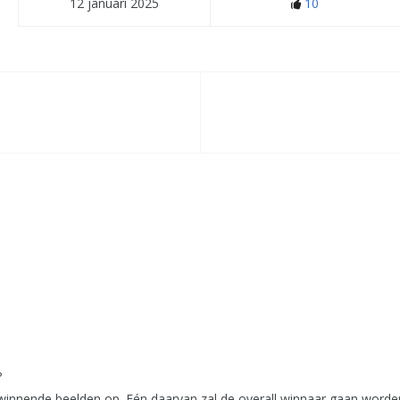
12 januari 2025
10
?
nnende beelden op. Eén daarvan zal de overall winnaar gaan worden,