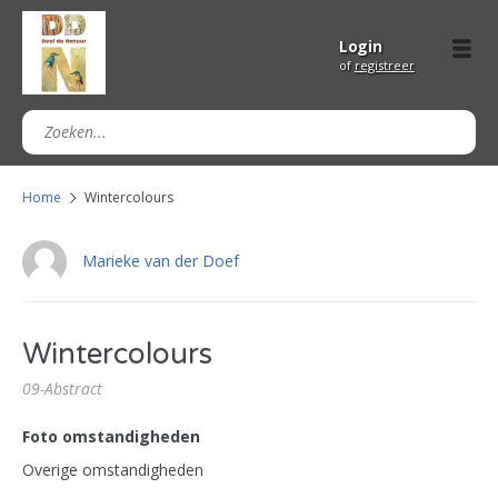
Login
of
registreer
Home
Wintercolours
Marieke van der Doef
Wintercolours
09-Abstract
Foto omstandigheden
Overige omstandigheden