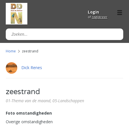
Login
of
registreer
Home
zeestrand
Dick Renes
zeestrand
01-Thema van de maand,
05-Landschappen
Foto omstandigheden
Overige omstandigheden