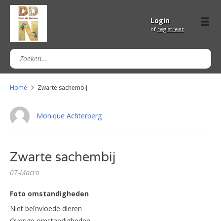
Login
of
registreer
Home
Zwarte sachembij
Monique Achterberg
Zwarte sachembij
07-Macro
Foto omstandigheden
Niet beïnvloede dieren
Overige omstandigheden