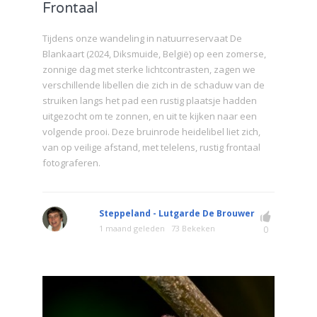
Frontaal
Tijdens onze wandeling in natuurreservaat De
Blankaart (2024, Diksmuide, België) op een zomerse,
zonnige dag met sterke lichtcontrasten, zagen we
verschillende libellen die zich in de schaduw van de
struiken langs het pad een rustig plaatsje hadden
uitgezocht om te zonnen, en uit te kijken naar een
volgende prooi. Deze bruinrode heidelibel liet zich,
van op veilige afstand, met telelens, rustig frontaal
fotograferen.
Steppeland - Lutgarde De Brouwer
1 maand geleden
73 Bekeken
0