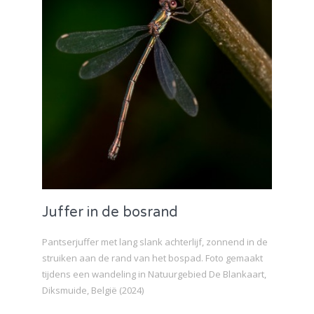
Juffer in de bosrand
Pantserjuffer met lang slank achterlijf, zonnend in de
struiken aan de rand van het bospad. Foto gemaakt
tijdens een wandeling in Natuurgebied De Blankaart,
Diksmuide, België (2024)