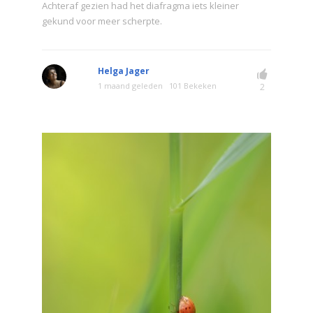
Achteraf gezien had het diafragma iets kleiner
gekund voor meer scherpte.
Helga Jager
1 maand geleden
101 Bekeken
2