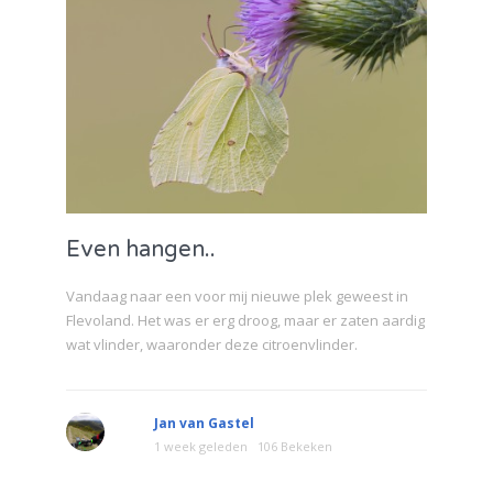
Even hangen..
Vandaag naar een voor mij nieuwe plek geweest in
Flevoland. Het was er erg droog, maar er zaten aardig
wat vlinder, waaronder deze citroenvlinder.
Jan van Gastel
1 week geleden
106 Bekeken