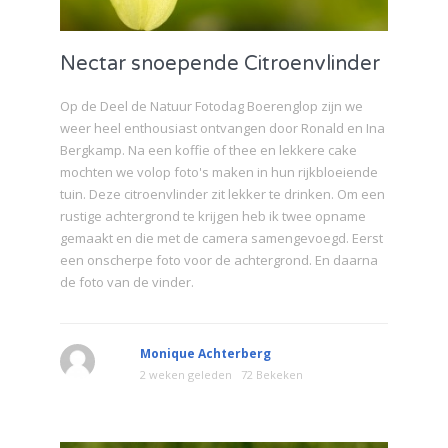
Nectar snoepende Citroenvlinder
Op de Deel de Natuur Fotodag Boerenglop zijn we
weer heel enthousiast ontvangen door Ronald en Ina
Bergkamp. Na een koffie of thee en lekkere cake
mochten we volop foto's maken in hun rijkbloeiende
tuin. Deze citroenvlinder zit lekker te drinken. Om een
rustige achtergrond te krijgen heb ik twee opname
gemaakt en die met de camera samengevoegd. Eerst
een onscherpe foto voor de achtergrond. En daarna
de foto van de vinder.
Monique Achterberg
2 weken geleden
72 Bekeken