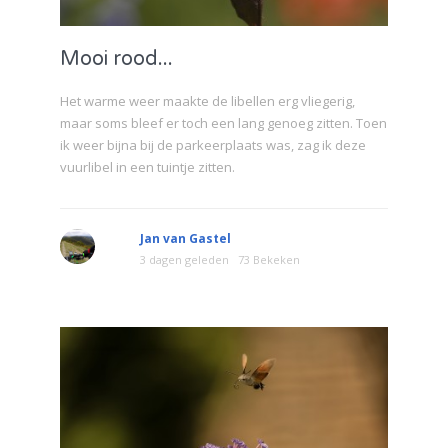
Mooi rood...
Het warme weer maakte de libellen erg vliegerig,
maar soms bleef er toch een lang genoeg zitten. Toen
ik weer bijna bij de parkeerplaats was, zag ik deze
vuurlibel in een tuintje zitten.
Jan van Gastel
3 dagen geleden
73 Bekeken