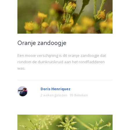
Oranje zandoogje
Een mooie verschijning is dit oranje zandoogje dat
rondom de duinkruiskruid aan het rondfladderen
was.
Doris Henriquez
2 weken geleden
99 Bekeken