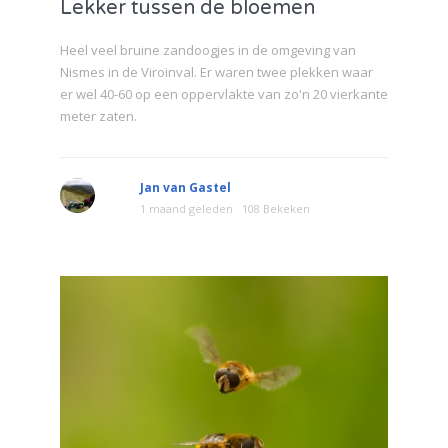
Lekker tussen de bloemen
Heel veel bruine zandoogjes in de omgeving van
Nismes in de Viroinval. Er waren twee plekken waar
er wel 40-60 op een oppervlakte van zo'n 20 vierkante
meter zaten.
Jan van Gastel
1 maand geleden
108 Bekeken