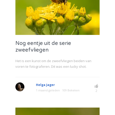
Nog eentje uit de serie
zweefvliegen
Het is een kunst om de zweefvliegen beiden van
voren te fotograferen. Dit was een lucky shot.
Helga Jager
1 maand geleden
109 Bekeken
2