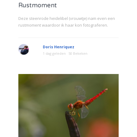
Rustmoment
Deze steenrode heidelibel (vrouwtje) nam even een
rustmoment waardoor ik haar kon fotograferen.
Doris Henriquez
1 dag geleden
50 Bekeken