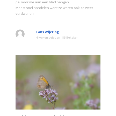
pal voor me aan een blad hangen.
Moest snel handelen want ze waren ook zo weer
verdwenen.
Fons Wijering
4 weken geleden
85 Bekeken