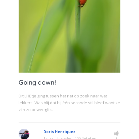
Going down!
Dit LHBtje ging tussen het riet op zoek naar wat
lekkers. Was blij dat hij één seconde stil bleef want ze
zijn zo beweeglijk.
Doris Henriquez
1 maand geleden
105 Bekeken
1