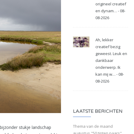
origineel creatief
en dynam… - 08-
08-2026
Ah, lekker
creatief bezig
geweest. Leuk en
dankbaar
onderwerp. Ik
kan mij w… - 08-
08-2026
LAATSTE BERICHTEN
Thema van de maand
 bijzonder stukje landschap
augustus "50 tinten paars"