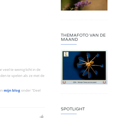
THEMAFOTO VAN DE
MAAND
veel te weinig licht in de
jden te spelen als ze met de
 in
mijn blog
onder "Deel
SPOTLIGHT