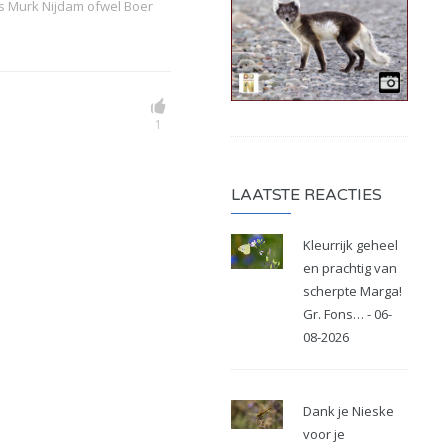
cs Murk Nijdam ofwel Boer
1
LAATSTE REACTIES
Kleurrijk geheel
en prachtig van
scherpte Marga!
Gr. Fons… - 06-
08-2026
Dank je Nieske
voor je