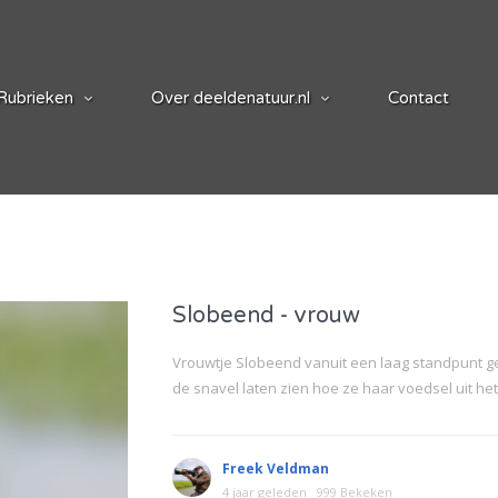
Rubrieken
Over deeldenatuur.nl
Contact
Slobeend - vrouw
Vrouwtje Slobeend vanuit een laag standpunt ge
de snavel laten zien hoe ze haar voedsel uit het 
Freek Veldman
4 jaar geleden
999 Bekeken