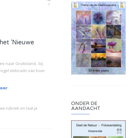
3
 het 'Nieuwe
ee naar Gruttoland, bij
evogel eldorado van boer
door
ONDER DE
AANDACHT
e rubriek en laat je