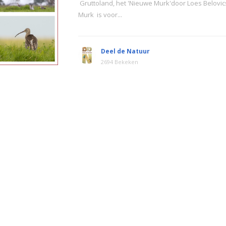
Gruttoland, het 'Nieuwe Murk'door Loes Belovi
Murk is voor...
Deel de Natuur
2694 Bekeken