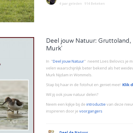
4 jaar geleden
914 Bekeken
Deel jouw Natuur: Gruttoland,
Murk'
In "
Deel jouw Natuu
r
" neemt Loes Belovics je m
velen waarschijnlijk beter bekend als het weid
Murk Nijdam in Wommels.
Stap bij haar in de fotohut en geniet mee!
Klik 
Wil jij ook jouw natuur delen?
Neem een kijkje bij de
introductie
van deze nieuw
inspireren door je
voorgangers
Deel de Natuur