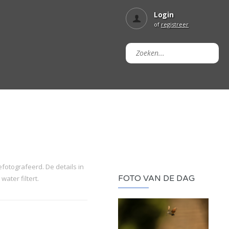
Login
of
registreer
fotografeerd. De details in
FOTO VAN DE DAG
water filtert.