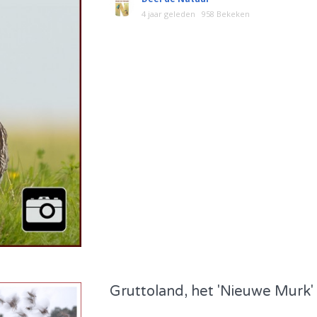
4 jaar geleden
958 Bekeken
Gruttoland, het 'Nieuwe Murk'