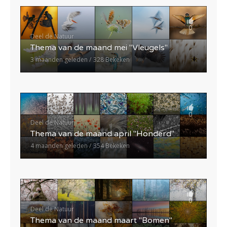
0
Deel de Natuur
Thema van de maand mei "Vleugels"
3 maanden geleden
328 Bekeken
0
Deel de Natuur
Thema van de maand april "Honderd"
4 maanden geleden
354 Bekeken
0
Deel de Natuur
Thema van de maand maart "Bomen"