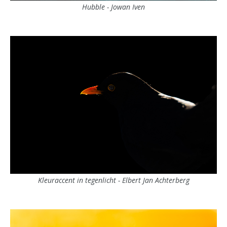
Hubble - Jowan Iven
Kleuraccent in tegenlicht - Elbert Jan Achterberg