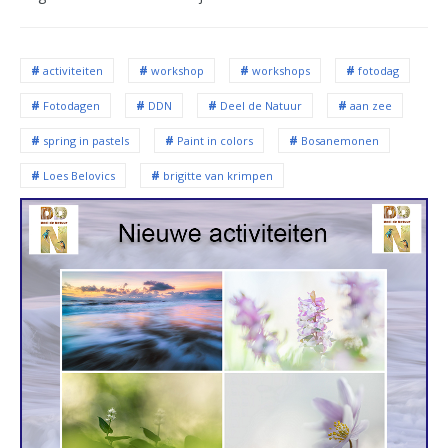
activiteiten
workshop
workshops
fotodag
Fotodagen
DDN
Deel de Natuur
aan zee
spring in pastels
Paint in colors
Bosanemonen
Loes Belovics
brigitte van krimpen