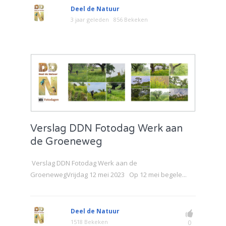
Deel de Natuur
3 jaar geleden
856 Bekeken
Verslag DDN Fotodag Werk aan
de Groeneweg
Verslag DDN Fotodag Werk aan de
GroenewegVrijdag 12 mei 2023 Op 12 mei begele...
Deel de Natuur
1518 Bekeken
0