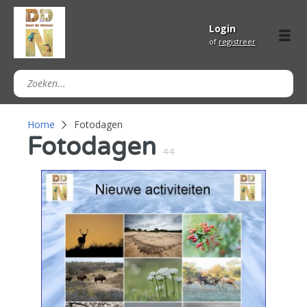
Login
of
registreer
Home
Fotodagen
Fotodagen
44