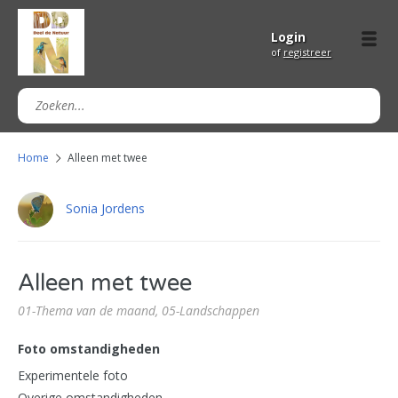
Login
of
registreer
Home
Alleen met twee
Sonia Jordens
Alleen met twee
01-Thema van de maand,
05-Landschappen
Foto omstandigheden
Experimentele foto
Overige omstandigheden