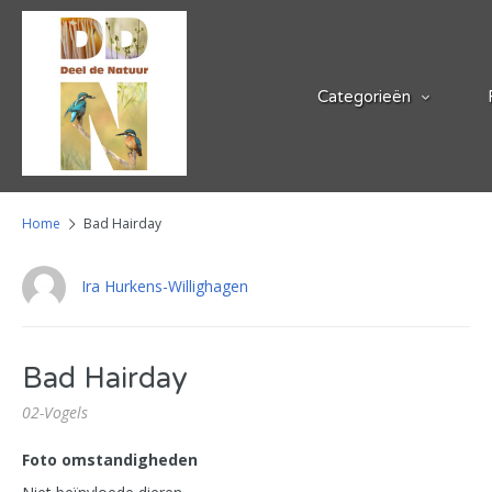
Categorieën
Home
Bad Hairday
Ira Hurkens-Willighagen
Bad Hairday
02-Vogels
Foto omstandigheden