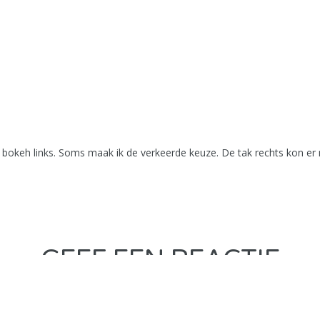
 bokeh links. Soms maak ik de verkeerde keuze. De tak rechts kon er nu
GEEF EEN REACTIE
Je moet
inloggen
om een reactie te kunnen plaatsen.