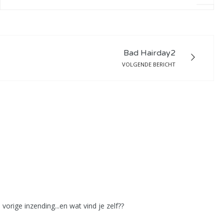
Bad Hairday2
VOLGENDE BERICHT
orige inzending...en wat vind je zelf??