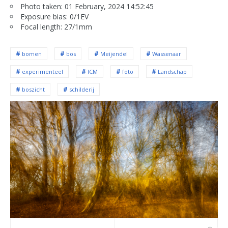
Photo taken: 01 February, 2024 14:52:45
Exposure bias: 0/1EV
Focal length: 27/1mm
bomen
bos
Meijendel
Wassenaar
experimenteel
ICM
foto
Landschap
boszicht
schilderij