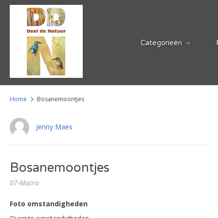
Categorieën
Home
Bosanemoontjes
Jenny Maes
Bosanemoontjes
07-Macro
Foto omstandigheden