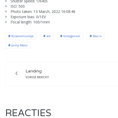
Shutter speed: 1/640s
ISO: 500
Photo taken: 13 March, 2022 16:08:46
Exposure bias: 0/1EV
Focal length: 100/1mm
Bosanemoontje
wit
lentegevoel
Macro
Jenny Maes
Landing
VORIGE BERICHT
REACTIES