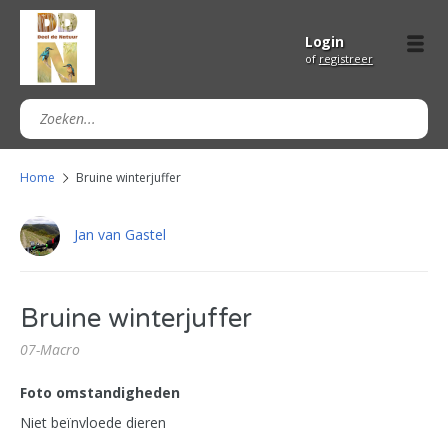
Login
of
registreer
Home
Bruine winterjuffer
Jan van Gastel
Bruine winterjuffer
07-Macro
Foto omstandigheden
Niet beïnvloede dieren