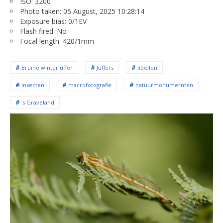
ISO: 3200
Photo taken: 05 August, 2025 10:28:14
Exposure bias: 0/1EV
Flash fired: No
Focal length: 420/1mm
Bruine winterjuffer
Juffers
libellen
insecten
macrofotografie
natuurmonumernten
's Graveland