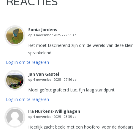
REACTIES
Sonia Jordens
op
3 november 2025 - 22:51
zei:
Het moet fascinerend zijn om de wereld van deze klein
sprankelend.
Log in om te reageren
Jan van Gastel
op
4 november 2025 - 07:56
zei:
Mooi gefotografeerd Luc. fijn laag standpunt.
Log in om te reageren
Ira Hurkens-Willighagen
op
4 november 2025 - 23:35
zei:
Heerlijk zacht beeld met een hoofdrol voor de dodaars.