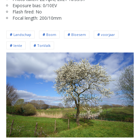
Exposure bias: 0/10EV
Flash fired: No
Focal length: 200/10mm
Landschap
Boom
Bloesem
voorjaar
lente
TonValk