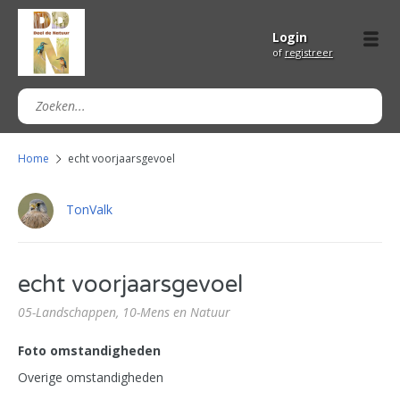
Login
of
registreer
Home
echt voorjaarsgevoel
TonValk
echt voorjaarsgevoel
05-Landschappen,
10-Mens en Natuur
Foto omstandigheden
Overige omstandigheden