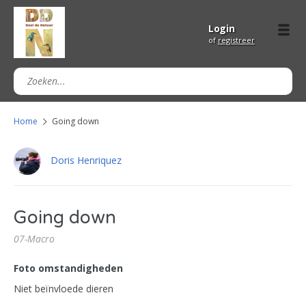
Login
of
registreer
Home
Going down
Doris Henriquez
Going down
07-Macro
Foto omstandigheden
Niet beïnvloede dieren