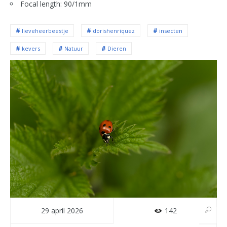
Focal length: 90/1mm
lieveheerbeestje
dorishenriquez
insecten
kevers
Natuur
Dieren
29 april 2026
142