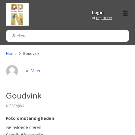
Login
of
registreer
Home
Goudvink
Luc Meert
Goudvink
02-Vogels
Foto omstandigheden
Beïnvloede dieren
Schuilhutfotografie