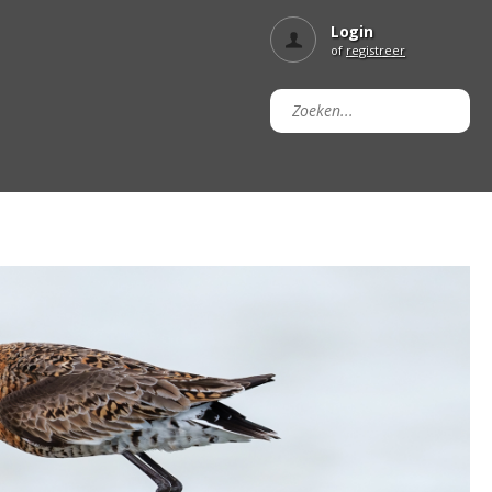
Login
of
registreer