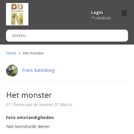
Login
of
registreer
Home
Het monster
Frans Batenburg
Het monster
01-Thema van de maand,
07-Macro
Foto omstandigheden
Niet beïnvloede dieren