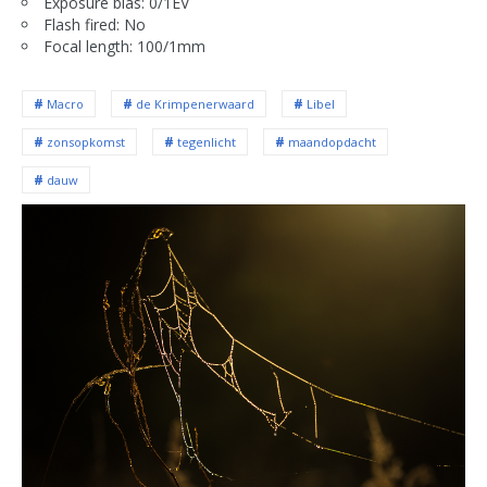
Exposure bias: 0/1EV
Flash fired: No
Focal length: 100/1mm
Macro
de Krimpenerwaard
Libel
zonsopkomst
tegenlicht
maandopdacht
dauw