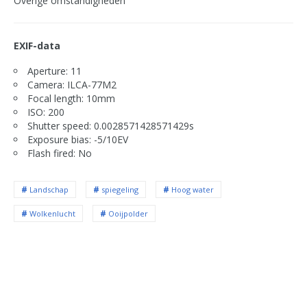
Overige omstandigheden
EXIF-data
Aperture: 11
Camera: ILCA-77M2
Focal length: 10mm
ISO: 200
Shutter speed: 0.0028571428571429s
Exposure bias: -5/10EV
Flash fired: No
Landschap
spiegeling
Hoog water
Wolkenlucht
Ooijpolder