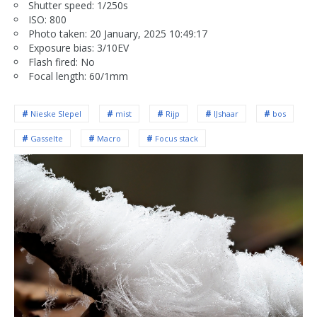
Shutter speed: 1/250s
ISO: 800
Photo taken: 20 January, 2025 10:49:17
Exposure bias: 3/10EV
Flash fired: No
Focal length: 60/1mm
Nieske SIepel
mist
Rijp
IJshaar
bos
Gasselte
Macro
Focus stack