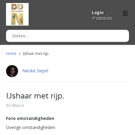
Login
of
registreer
Home
IJshaar met rijp.
Nieske Siepel
IJshaar met rijp.
07-Macro
Foto omstandigheden
Overige omstandigheden