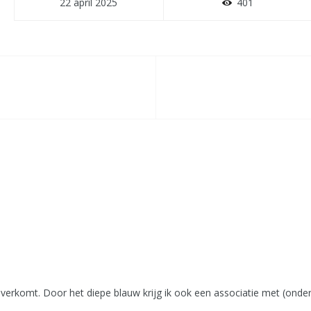
22 april 2025
401
overkomt. Door het diepe blauw krijg ik ook een associatie met (onde