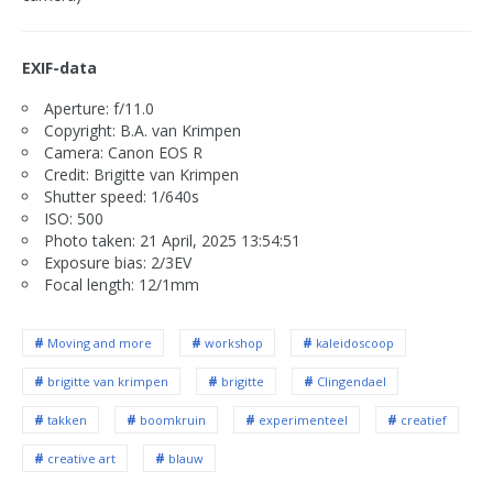
EXIF-data
Aperture: f/11.0
Copyright: B.A. van Krimpen
Camera: Canon EOS R
Credit: Brigitte van Krimpen
Shutter speed: 1/640s
ISO: 500
Photo taken: 21 April, 2025 13:54:51
Exposure bias: 2/3EV
Focal length: 12/1mm
Moving and more
workshop
kaleidoscoop
brigitte van krimpen
brigitte
Clingendael
takken
boomkruin
experimenteel
creatief
creative art
blauw