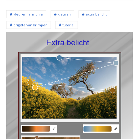
kleurenharmonie
kleuren
extra belicht
brigitte van krimpen
tutorial